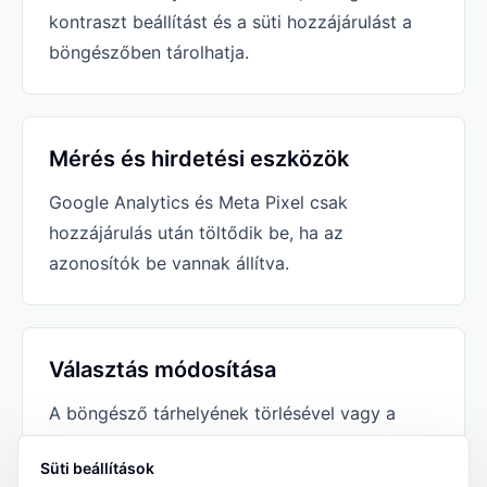
kontraszt beállítást és a süti hozzájárulást a
böngészőben tárolhatja.
Mérés és hirdetési eszközök
Google Analytics és Meta Pixel csak
hozzájárulás után töltődik be, ha az
azonosítók be vannak állítva.
Választás módosítása
A böngésző tárhelyének törlésével vagy a
böngésző adatvédelmi beállításaiban a döntés
Süti beállítások
később módosítható.