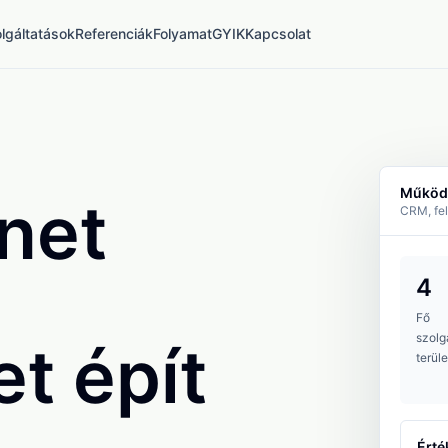
lgáltatások
Referenciák
Folyamat
GYIK
Kapcsolat
Működé
net
CRM, fel
4
Fő
szolg
t épít
terüle
Érté