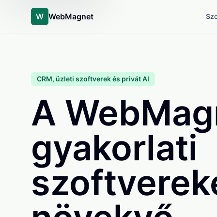
W
WebMagnet
Szo
CRM, üzleti szoftverek és privát AI
A WebMag
gyakorlati
szoftvereke