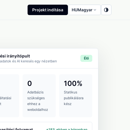
Projekt indítása
HU
Magyar
si irányítópult
Élő
adatok és AI keresés egy nézetben
0
100%
Adatbázis
Statikus
áltatási
szükséges
publikálásra
t
ehhez a
kész
weboldalhoz
kesítési folyamat
+18% ebben a hónapban