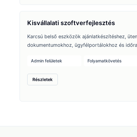
Kisvállalati szoftverfejlesztés
Karcsú belső eszközök ajánlatkészítéshez, üte
dokumentumokhoz, ügyfélportálokhoz és időra
Admin felületek
Folyamatkövetés
: Kisvállalati szoftverfejlesztés
Részletek