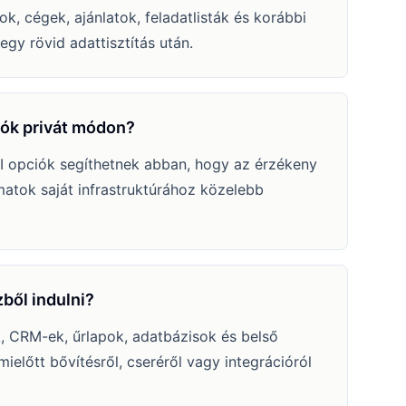
k, cégek, ajánlatok, feladatlisták és korábbi
gy rövid adattisztítás után.
iók privát módon?
I opciók segíthetnek abban, hogy az érzékeny
tok saját infrastruktúrához közelebb
ből indulni?
, CRM-ek, űrlapok, adatbázisok és belső
ielőtt bővítésről, cseréről vagy integrációról