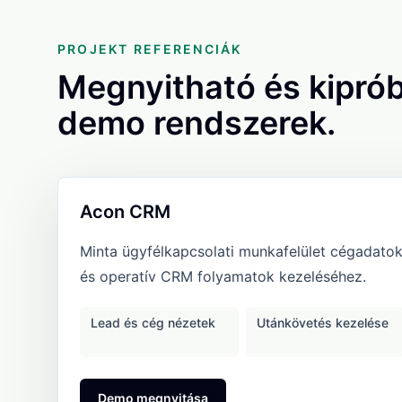
PROJEKT REFERENCIÁK
Megnyitható és kipró
demo rendszerek.
Acon CRM
Minta ügyfélkapcsolati munkafelület cégadatok,
és operatív CRM folyamatok kezeléséhez.
Lead és cég nézetek
Utánkövetés kezelése
: Acon CRM
Demo megnyitása