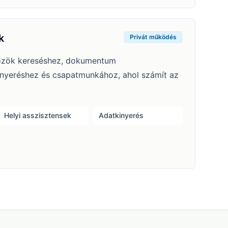
k
Privát működés
özök kereséshez, dokumentum
inyeréshez és csapatmunkához, ahol számít az
Helyi asszisztensek
Adatkinyerés