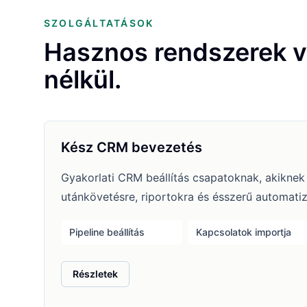
SZOLGÁLTATÁSOK
Hasznos rendszerek vál
nélkül.
Kész CRM bevezetés
Gyakorlati CRM beállítás csapatoknak, akiknek
utánkövetésre, riportokra és ésszerű automati
Pipeline beállítás
Kapcsolatok importja
: Kész CRM bevezetés
Részletek