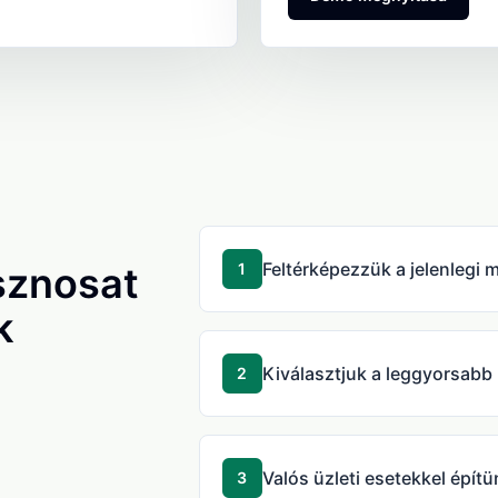
Feltérképezzük a jelenlegi 
sznosat
1
k
Kiválasztjuk a leggyorsabb
2
Valós üzleti esetekkel építü
3