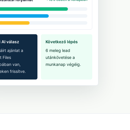
i AI válasz
Következő lépés
áírt ajánlat a
6 meleg lead
t Files
utánkövetése a
ában van,
munkanap végéig.
ken frissítve.