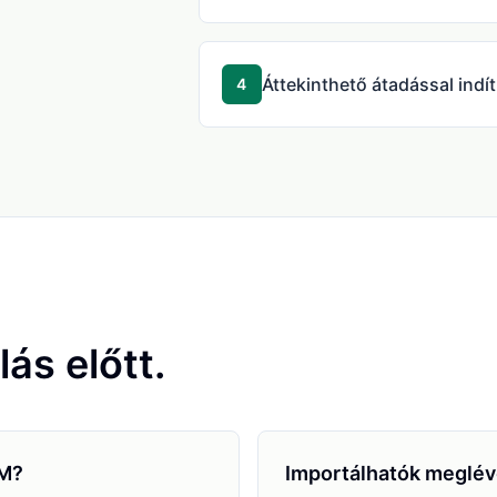
Áttekinthető átadással indít
4
ás előtt.
RM?
Importálhatók meglév