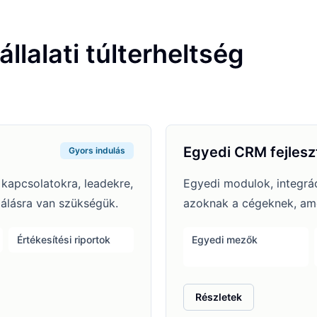
lalati túlterheltség
Egyedi CRM fejlesz
Gyors indulás
 kapcsolatokra, leadekre,
Egyedi modulok, integrá
zálásra van szükségük.
azoknak a cégeknek, amel
Értékesítési riportok
Egyedi mezők
: Egyedi CRM fejlesztés
Részletek