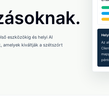
ozásoknak.
Hely
ső eszközökig és helyi AI
Az al
, amelyek kiváltják a szétszórt
Clien
mapp
pénte