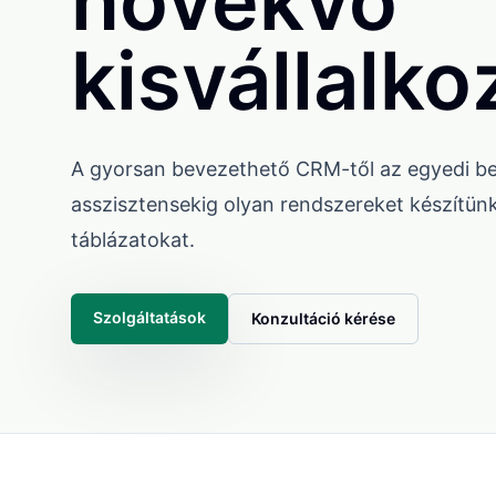
növekvő
kisvállalk
A gyorsan bevezethető CRM-től az egyedi bel
asszisztensekig olyan rendszereket készítünk
táblázatokat.
Szolgáltatások
Konzultáció kérése