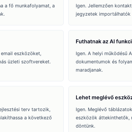
 ha a fő munkafolyamat, a
Igen. Jellemzően kontakto
k.
jegyzetek importálhatók e
Futhatnak az AI funkc
 email eszközöket,
Igen. A helyi működésű A
ás üzleti szoftvereket.
dokumentumok és folyama
maradjanak.
Lehet meglévő eszköz
lesztési terv tartozik,
Igen. Meglévő táblázatok
alakíthassa a következő
eszközök áttekinthetők, m
döntünk.