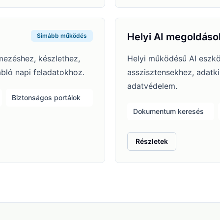
Helyi AI megoldáso
Simább működés
mezéshez, készlethez,
Helyi működésű AI eszk
bló napi feladatokhoz.
asszisztensekhez, adatk
adatvédelem.
Biztonságos portálok
Dokumentum keresés
: Helyi AI megoldások
Részletek