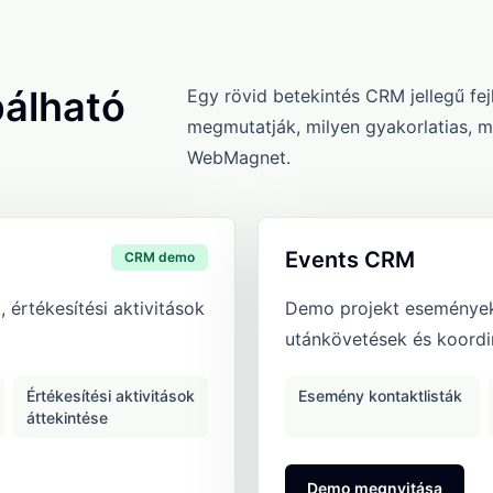
bálható
Egy rövid betekintés CRM jellegű f
megmutatják, milyen gyakorlatias, m
WebMagnet.
Events CRM
CRM demo
 értékesítési aktivitások
Demo projekt események
utánkövetések és koordin
Értékesítési aktivitások
Esemény kontaktlisták
áttekintése
: Events CRM
Demo megnyitása